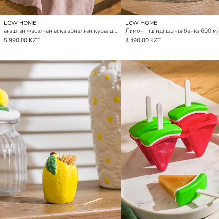
LCW HOME
LCW HOME
ағаштан жасалған асқа арналған құралдар жиынтығы 2 данадан тұратын pack
Лимон пішінді шыны банка 600 м
5 990,00 KZT
4 490,00 KZT