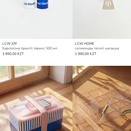
LCW JOY
LCW HOME
Барселона принтті термос 500 мл
силиконды тесікті қалақша
3 990,00 KZT
1 990,00 KZT