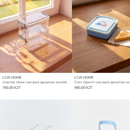
LCW HOME
LCW HOME
пластик тағам сақтауға арналған контейнер жиынтығы 2 данадан тұратын
790,00 KZT
990,00 KZT