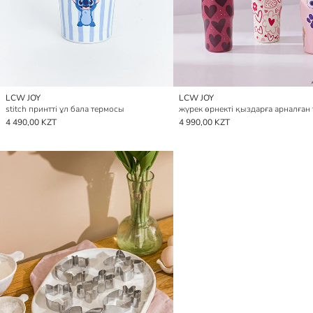
LCW JOY
LCW JOY
stitch принтті ұл бала термосы
жүрек өрнекті қыздарға арналған
4 490,00 KZT
4 990,00 KZT