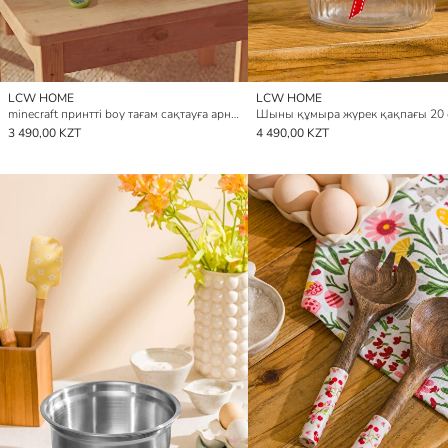
LCW HOME
LCW HOME
minecraft принтті boy тағам сақтауға арналған контейнер
Шыны құмыра жүрек қақпағы 20 
3 490,00 KZT
4 490,00 KZT