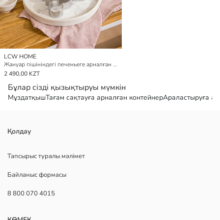
LCW HOME
Жануар пішініндегі печеньеге арналған форма жинағы
2 490,00 KZT
Бұлар сізді қызықтыруы мүмкін
Мұздатқыш
Тағам сақтауға арналған контейнер
Араластыруға ар
Қолдау
Тапсырыс туралы мәлімет
Байланыс формасы
8 800 070 4015
КӨМЕК