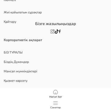
Жиі қойылатын сұрақтар
Қайтару
Бізге жазылыңыздар
Корпоративтік ақпарат
БІЗ ТУРАЛЫ
Біздің Дүкендер
Мансап мүмкіндіктері
Қызмет көрсету
Политика
Негізгі бет
Құпиялылық саясаты
Санаттар