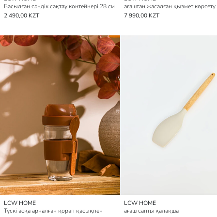
Басылған сәндік сақтау контейнері 28 см
2 490,00 KZT
7 990,00 KZT
LCW HOME
LCW HOME
Түскі асқа арналған қорап қасықпен
ағаш сапты қалақша