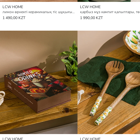
LCW HOME
LCW HOME
лимон өрнекті керамикалық тіс шұқығыш ұстағыш
1 490,00 KZT
1 990,00 KZT
LCW HOME
LCW HOME