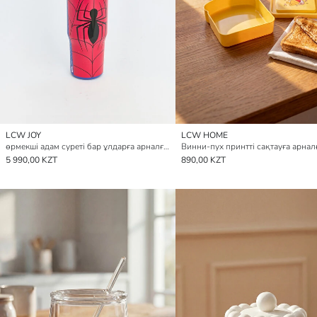
LCW JOY
LCW HOME
өрмекші адам суреті бар ұлдарға арналған термос
5 990,00 KZT
890,00 KZT