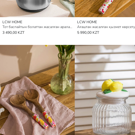
LCW HOME
LCW HOME
Тот баспайтын болаттан жасалған араластыруға арналған ыдыс 21 см
3 490,00 KZT
5 990,00 KZT