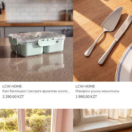
LCW HOME
LCW HOME
Көп бөлімшелі сақтауға арналған контейнер
Макарон ұсыну жиынтығы
2 290,00 KZT
1 990,00 KZT