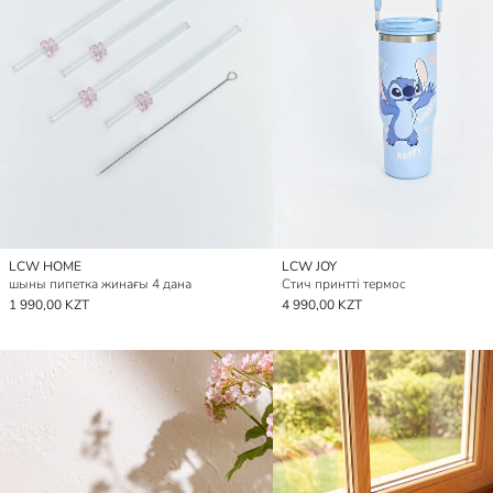
LCW HOME
LCW JOY
шыны пипетка жинағы 4 дана
Стич принтті термос
1 990,00 KZT
4 990,00 KZT