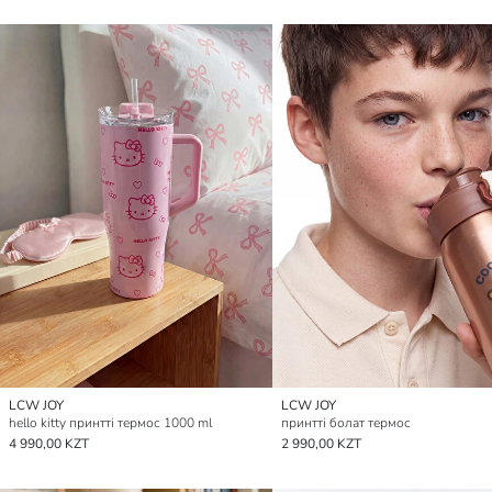
LCW JOY
LCW JOY
hello kitty принтті термос 1000 ml
принтті болат термос
4 990,00 KZT
2 990,00 KZT