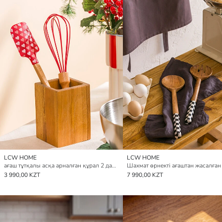
LCW HOME
LCW HOME
ағаш тұтқалы асқа арналған құрал 2 данадан тұратын pack
3 990,00 KZT
7 990,00 KZT