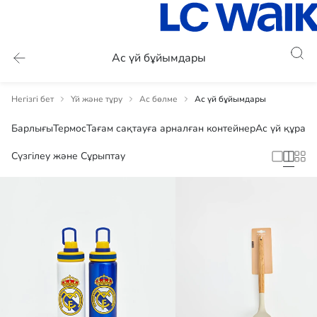
Ас үй бұйымдары
Негізгі бет
Үй және тұру
Ас бөлме
Ас үй бұйымдары
Барлығы
Термос
Тағам сақтауға арналған контейнер
Ас үй құрал
Сүзгілеу және Сұрыптау