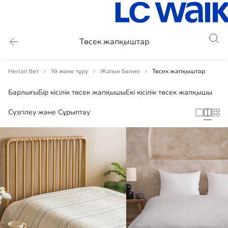
Төсек жапқыштар
Негізгі бет
Үй және тұру
Жатын бөлме
Төсек жапқыштар
Барлығы
Бір кісілік төсек жапқышы
Екі кісілік төсек жапқышы
Сүзгілеу және Сұрыптау