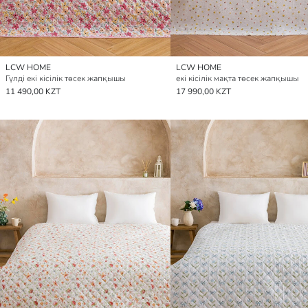
LCW HOME
LCW HOME
Гүлді екі кісілік төсек жапқышы
екі кісілік мақта төсек жапқышы
11 490,00 KZT
17 990,00 KZT