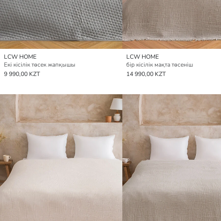
LCW HOME
LCW HOME
Екі кісілік төсек жапқышы
бір кісілік мақта төсеніш
9 990,00 KZT
14 990,00 KZT