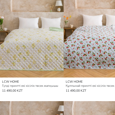
LCW HOME
LCW HOME
Гүлді принтті екі кісілік төсек жапқышы
11 490,00 KZT
11 490,00 KZT