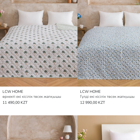
LCW HOME
LCW HOME
өрнекті екі кісілік төсек жапқышы
Гүлді екі кісілік төсек жапқышы
11 490,00 KZT
12 990,00 KZT