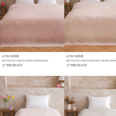
LCW HOME
LCW HOME
екі кісілік мақта төсек жапқышы
екі кісілік мақта муслин төсек ж
17 990,00 KZT
17 990,00 KZT