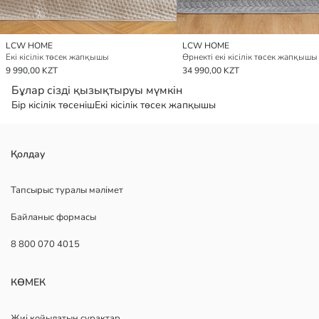
LCW HOME
LCW HOME
Екі кісілік төсек жапқышы
9 990,00 KZT
34 990,00 KZT
Бұлар сізді қызықтыруы мүмкін
Бір кісілік төсеніш
Екі кісілік төсек жапқышы
Қолдау
Тапсырыс туралы мәлімет
Байланыс формасы
8 800 070 4015
КӨМЕК
Жиі қойылатын сұрақтар