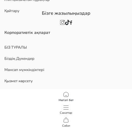
Қайтару
Бізге жазылыңыздар
Корпоративтік ақпарат
БІЗ ТУРАЛЫ
Біздің Дүкендер
Мансап мүмкіндіктері
Қызмет көрсету
Политика
Негізгі бет
Құпиялылық саясаты
Санаттар
Пайдалану шарттары
Себет
1
/
44