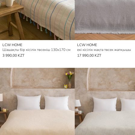
LCW HOME
LCW HOME
Шашақты бір кісілік төсеніш 130x170 см
екі кісілік мақта төсек жапқышы
3 990,00 KZT
17 990,00 KZT