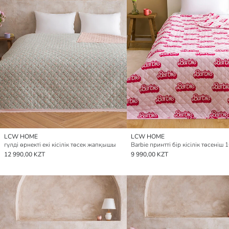
LCW HOME
LCW HOME
гүлді өрнекті екі кісілік төсек жапқышы
12 990,00 KZT
9 990,00 KZT