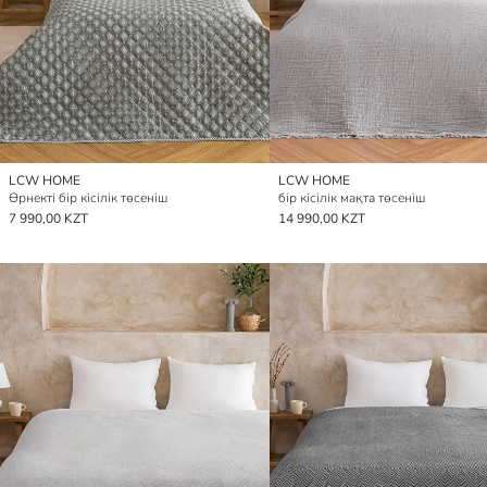
LCW HOME
LCW HOME
Өрнекті бір кісілік төсеніш
бір кісілік мақта төсеніш
7 990,00 KZT
14 990,00 KZT