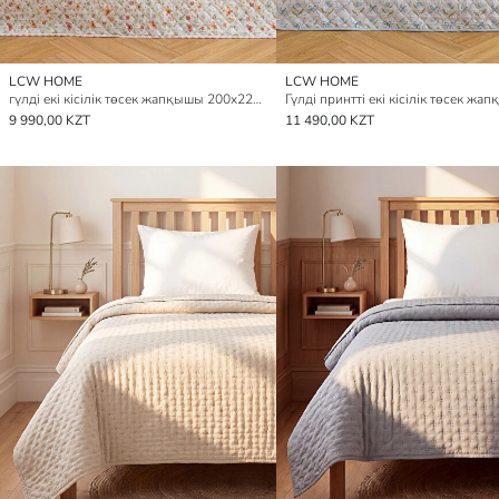
LCW HOME
LCW HOME
гүлді екі кісілік төсек жапқышы 200x220 см
Гүлді принтті екі кісілік төсек жа
9 990,00 KZT
11 490,00 KZT