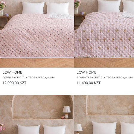
LCW HOME
LCW HOME
гүлді екі кісілік төсек жапқышы
өрнекті екі кісілік төсек жапқышы
12 990,00 KZT
11 490,00 KZT