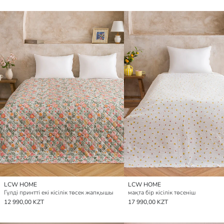
LCW HOME
LCW HOME
Гүлді принтті екі кісілік төсек жапқышы
мақта бір кісілік төсеніш
12 990,00 KZT
17 990,00 KZT