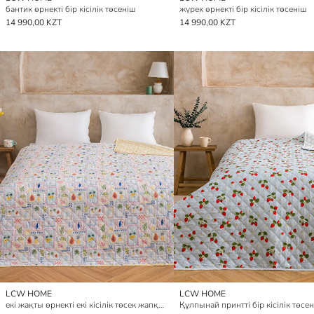
бантик өрнекті бір кісілік төсеніш
жүрек өрнекті бір кісілік төсеніш
14 990,00 KZT
14 990,00 KZT
LCW HOME
LCW HOME
екі жақты өрнекті екі кісілік төсек жапқышы
Құлпынай принтті бір кісілік төсе