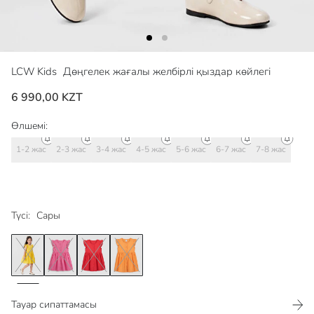
LCW Kids
Дөңгелек жағалы желбірлі қыздар көйлегі
6 990,00 KZT
Өлшемі:
1-2 жас
2-3 жас
3-4 жас
4-5 жас
5-6 жас
6-7 жас
7-8 жас
Түсі:
Сары
Тауар сипаттамасы​​​​​