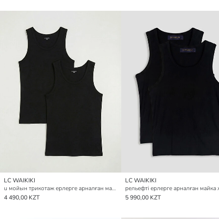
LC WAIKIKI
LC WAIKIKI
u мойын трикотаж ерлерге арналған майка жилет 2 данадан тұратын pack
4 490,00 KZT
5 990,00 KZT