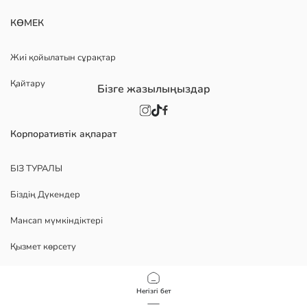
КӨМЕК
Жиі қойылатын сұрақтар
Қайтару
Бізге жазылыңыздар
Корпоративтік ақпарат
БІЗ ТУРАЛЫ
Біздің Дүкендер
Мансап мүмкіндіктері
Қызмет көрсету
Политика
Негізгі бет