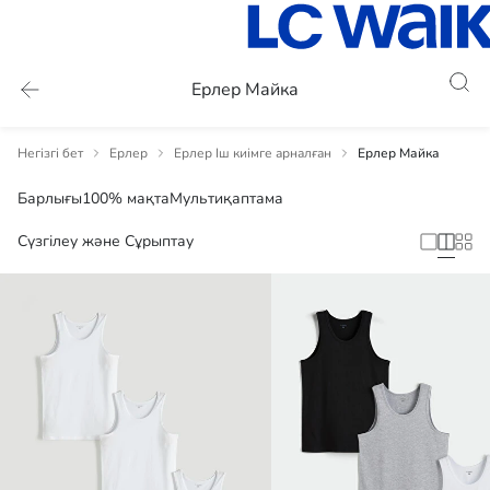
Ерлер Майка
Негізгі бет
Ерлер
Ерлер Іш киімге арналған
Ерлер Майка
Барлығы
100% мақта
Мультиқаптама
Сүзгілеу және Сұрыптау