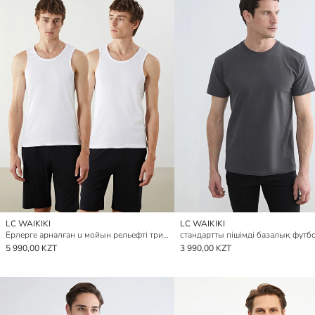
LC WAIKIKI
LC WAIKIKI
Ерлерге арналған u мойын рельефті трикотаж майка 2 данадан тұратын
стандартты пішімді базалық футб
5 990,00 KZT
3 990,00 KZT