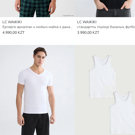
LC WAIKIKI
LC WAIKIKI
Ерлерге арналған u мойын майка x данадан тұратын
стандартты пішімді базалық футб
4 990,00 KZT
3 990,00 KZT