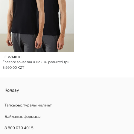
LC WAIKIKI
Ерлерге арналған u мойын рельефті трикотаж майка 2 данадан тұратын
5 990,00 KZT
Қолдау
Тапсырыс туралы мәлімет
Байланыс формасы
8 800 070 4015