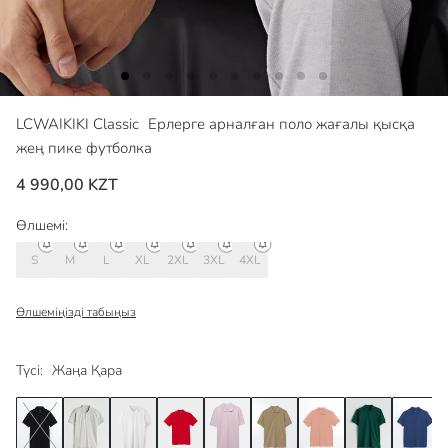
LCWAIKIKI Classic
Ерлерге арналған поло жағалы қысқа
жең пике футболка
4 990,00 KZT
Өлшемі:
S
M
L
XL
2XL
3XL
4XL
Өлшеміңізді табыңыз
Түсі:
Жаңа Қара