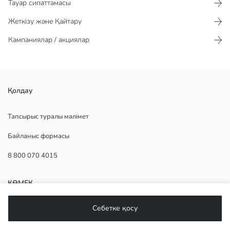
Тауар сипаттамасы​​​​​
Жеткізу және Қайтару
Кампаниялар / акциялар
стандартты пішімді ерлерге арналған трикотаж матадағы пижама
Қолдау
шалбары
Тапсырыс туралы мәлімет
Байланыс формасы
Негізгі Мата:
8 800 070 4015
Шығу елі:
Сатушы:
Бренд:
КӨМЕК
жыныс:
Қондырма:
Себетке қосу
Мата:
Жиі қойылатын сұрақтар
Бел қондырмасы:
Қайтару
Аяқ қондырмасы: