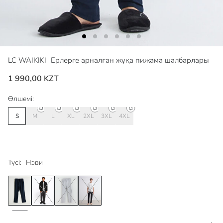
LC WAIKIKI
Ерлерге арналған жұқа пижама шалбарлары
1 990,00 KZT
Өлшемі:
S
M
L
XL
2XL
3XL
4XL
Түсі:
Нэви