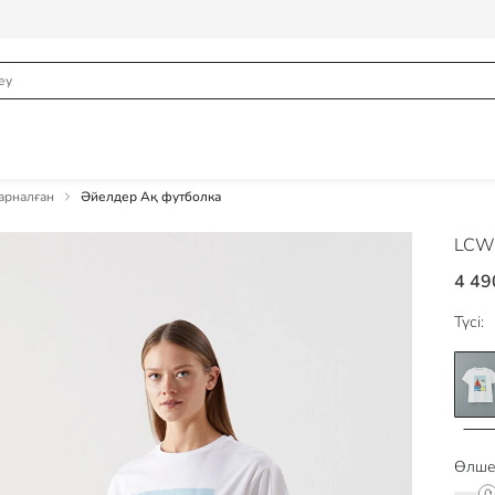
арналған
Әйелдер Ақ футболка
LCW 
4 49
Түсі:
Өлше