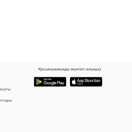
Қосымшамызды жүктеп алыңыз
асалған. кең қондырма.
ясаты
рттары