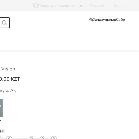
Тапсырыс туралы мәлімет
Pусский
Қазақ
Кіру
Таңдаулылар
Себет
Vision
0,00 KZT
Букс Ақ
мі: