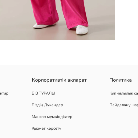
 әйелдерге арналған футболка, 100% мақта трикотаж матасынан ж
Корпоративтік ақпарат
Политика
қтар
БІЗ ТУРАЛЫ
Құпиялылық са
Біздің Дүкендер
Пайдалану ша
Мансап мүмкіндіктері
Қызмет көрсету