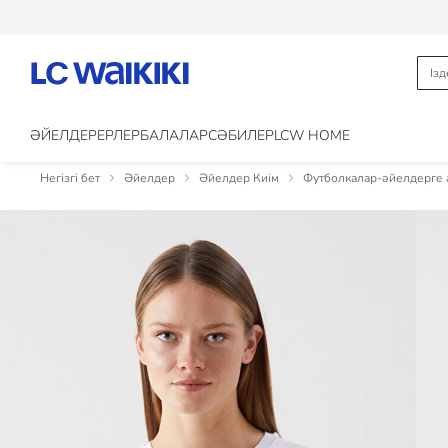
ӘЙЕЛДЕР
ЕРЛЕР
БАЛАЛАР
CӘБИЛЕР
LCW HOME
Негізгі бет
Әйелдер
Әйелдер Киім
Футболкалар-әйелдерге 