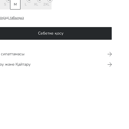
S
M
L
XL
2XL
іңізді табыңыз
Себетке қосу
сипаттамасы​​​​​
зу және Қайтару