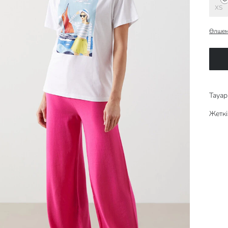
XS
Өлшем
Тауар 
Жеткі