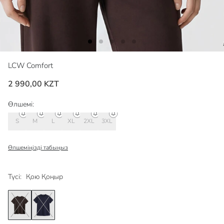
LCW Comfort
2 990,00 KZT
Өлшемі:
S
M
L
XL
2XL
3XL
Өлшеміңізді табыңыз
Түсі:
Қою Қоңыр