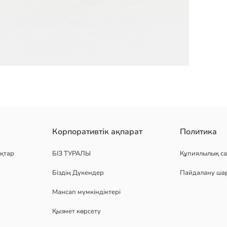
Корпоративтік ақпарат
Политика
қтар
БІЗ ТУРАЛЫ
Құпиялылық са
Біздің Дүкендер
Пайдалану ша
Мансап мүмкіндіктері
Қызмет көрсету