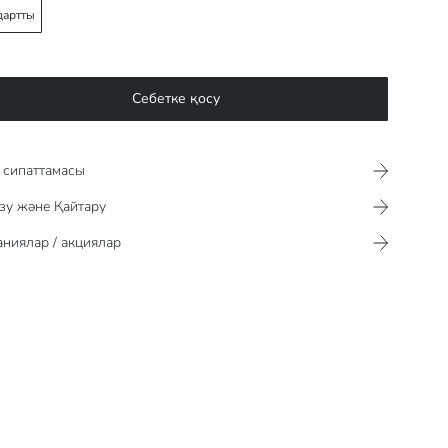
дартты
Себетке қосу
сипаттамасы​​​​​
зу және Қайтару
ниялар / акциялар