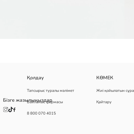
Қолдау
КӨМЕК
Астары:
Бүркеу:
Негізгі Мата:
Тапсырыс туралы мәлімет
Жиі қойылатын сұра
Шығу елі:
Бізге жазылыңыздар
Байланыс формасы
Қайтару
Сатушы:
Бренд:
8 800 070 4015
жыныс:
Мата:
Өнім мөлшері: