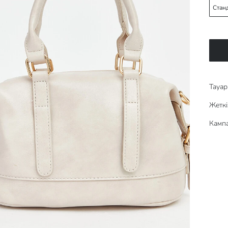
Стан
Тауар 
Жеткі
Кампа