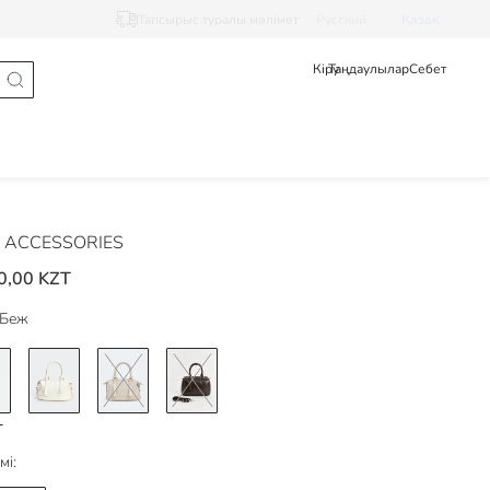
Тапсырыс туралы мәлімет
Pусский
Қазақ
Кіру
Таңдаулылар
Себет
 ACCESSORIES
0,00 KZT
Беж
мі: