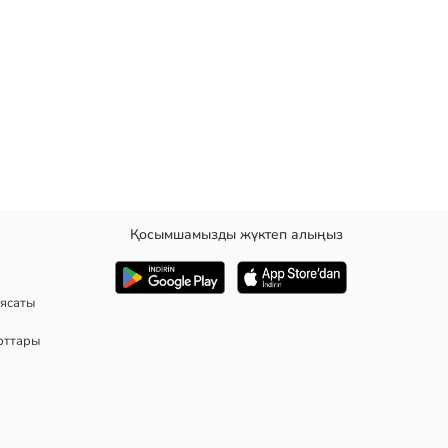
Қосымшамызды жүктеп алыңыз
ясаты
рттары