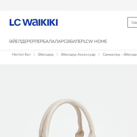
ӘЙЕЛДЕР
ЕРЛЕР
БАЛАЛАР
CӘБИЛЕР
LCW HOME
Негізгі бет
Әйелдер
Әйелдер Аксессуар
Сөмкелер - Әйелд