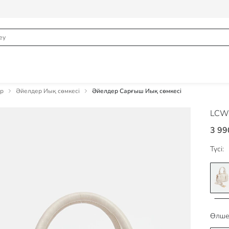
ер
Әйелдер Иық сөмкесі
Әйелдер Сарғыш Иық сөмкесі
LCW
3 99
Түсі:
Өлше