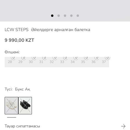
LCW STEPS
Әйелдерге арналған балетка
9 990,00 KZT
Өлшемі:
28
29
30
31
32
33
34
35
36
37
Түсі:
Букс Ақ
Тауар сипаттамасы​​​​​