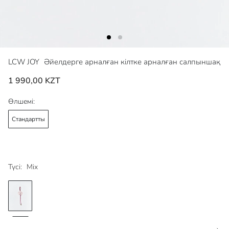
LCW JOY
Әйелдерге арналған кілтке арналған салпыншақ
1 990,00 KZT
Өлшемі:
Стандартты
Түсі:
Mix