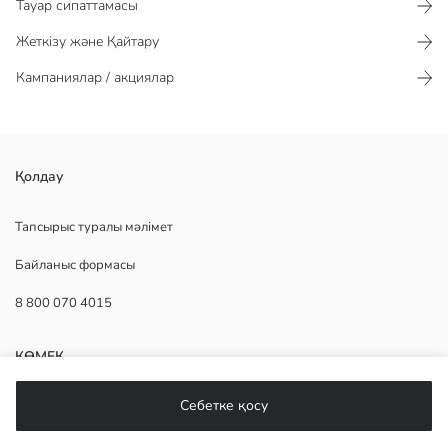
Тауар сипаттамасы​​​​​
Жеткізу және Қайтару
Кампаниялар / акциялар
брелокты сөмкелеріңізге, кілттеріңізге немесе мектеп
Қолдау
сөмкелеріңізге оңай бекітуге болады.
Шығу елі:
Тапсырыс туралы мәлімет
Сатушы:
Байланыс формасы
Бренд:
жыныс:
8 800 070 4015
Үлгі:
Қондырма:
КӨМЕК
Себетке қосу
Жиі қойылатын сұрақтар
Қайтару