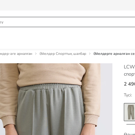
мдер-әге арналған
Әйелдер Спорттық шалбар
Әйелдерге арналған сер
LCWA
спор
2 49
Түсі:
Өлше