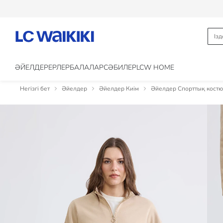
ӘЙЕЛДЕР
ЕРЛЕР
БАЛАЛАР
CӘБИЛЕР
LCW HOME
Негізгі бет
Әйелдер
Әйелдер Киім
Әйелдер Спорттық костю