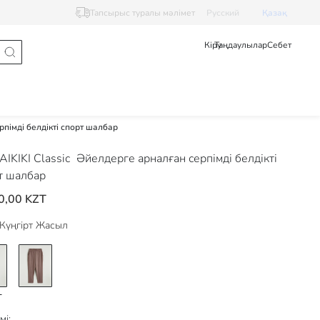
Тапсырыс туралы мәлімет
Pусский
Қазақ
Кіру
Таңдаулылар
Себет
пімді белдікті спорт шалбар
IKIKI Classic
Әйелдерге арналған серпімді белдікті
т шалбар
0,00 KZT
Күңгірт Жасыл
мі: