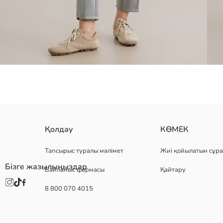
скуба матасынан тігілген бұл әйелдерге арналған спорт шалбарлар
Қолдау
КӨМЕК
Тапсырыс туралы мәлімет
Жиі қойылатын сұра
Бізге жазылыңыздар
Байланыс формасы
Қайтару
Негізгі Мата:
Шығу елі:
8 800 070 4015
Сатушы:
Бренд:
жыныс:
Қондырма: