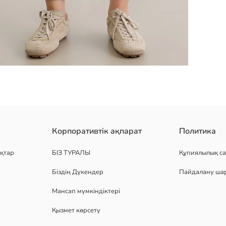
 реттелетін бауы бар серпімді белдікпен ерекшеленеді. тік балақ
Корпоративтік ақпарат
Политика
қтар
БІЗ ТУРАЛЫ
Құпиялылық са
Біздің Дүкендер
Пайдалану ша
Мансап мүмкіндіктері
Қызмет көрсету