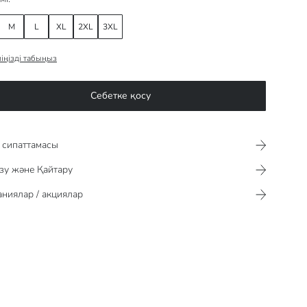
M
L
XL
2XL
3XL
іңізді табыңыз
Себетке қосу
сипаттамасы​​​​​
зу және Қайтару
ниялар / акциялар