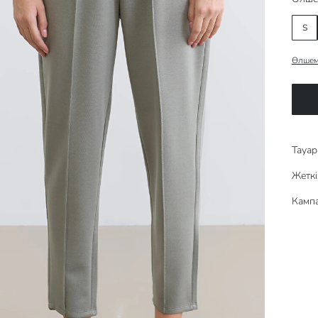
S
Өлшем
Тауар 
Жеткі
Кампа