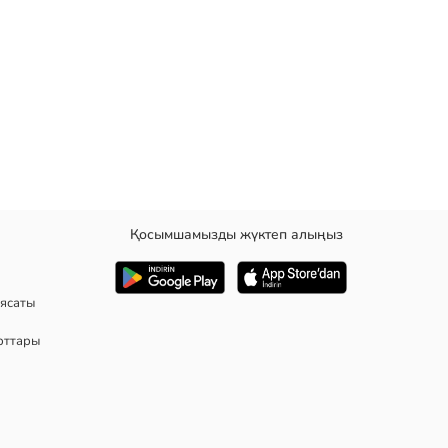
Қосымшамызды жүктеп алыңыз
 және жанында қалталары бар етіп жасалған.
ясаты
рттары