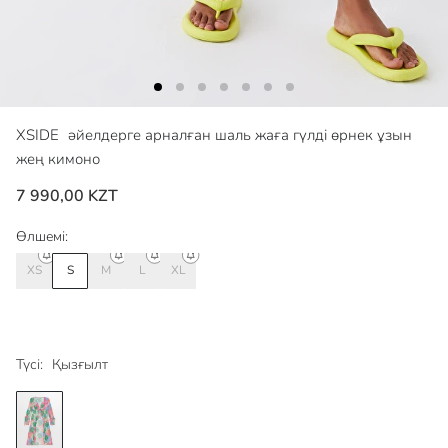
XSIDE
әйелдерге арналған шаль жаға гүлді өрнек ұзын
жең кимоно
7 990,00 KZT
Өлшемі:
XS
S
M
L
XL
Түсі:
Қызғылт