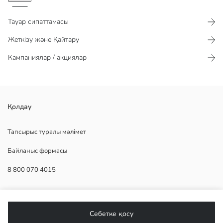
Тауар сипаттамасы​​​​​
Жеткізу және Қайтару
Кампаниялар / акциялар
түймелі жеңдер
Қолдау
Тапсырыс туралы мәлімет
Байланыс формасы
Астары:
Негізгі Мата:
8 800 070 4015
Шығу елі:
Сатушы:
Бренд:
КӨМЕК
жыныс:
Қондырма:
Себетке қосу
Қалыңдығы:
Жиі қойылатын сұрақтар