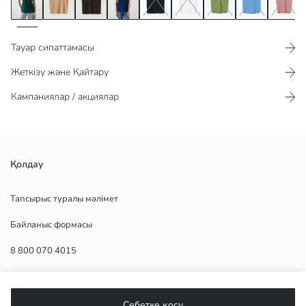
Тауар сипаттамасы​​​​​
Жеткізу және Қайтару
Кампаниялар / акциялар
v-мойынды текстуралы әйелдер футболкасы созылмалы, оңай
Қолдау
мыжылмайтын және тез кебетін матасының арқасында күні бойы
жайлылық сыйлайды. текстуралы құрылымы оған заманауи көрініс
Тапсырыс туралы мәлімет
беріп, стиліңізге нәзік сәнділік қосады.
Байланыс формасы
8 800 070 4015
Негізгі Мата:
Шығу елі:
КӨМЕК
Сатушы:
Себетке қосу