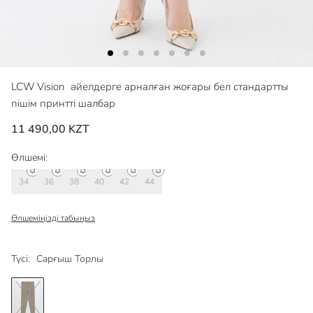
LCW Vision
әйелдерге арналған жоғары бел стандартты
пішім принтті шалбар
11 490,00 KZT
Өлшемі:
34
36
38
40
42
44
Өлшеміңізді табыңыз
Түсі:
Сарғыш Торлы