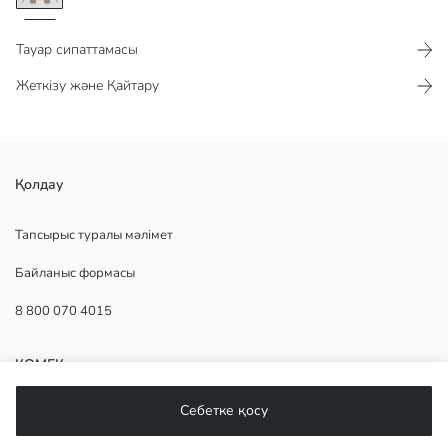
Тауар сипаттамасы​​​​​
Жеткізу және Қайтару
екі жақты қалта
Қолдау
вискоза қоспасынан жасалған мата
Тапсырыс туралы мәлімет
Байланыс формасы
Негізгі Мата:
8 800 070 4015
Шығу елі:
Сатушы:
Бренд:
КӨМЕК
жыныс:
Қондырма:
Себетке қосу
Бел қондырмасы:
Жиі қойылатын сұрақтар
Ұзындық: