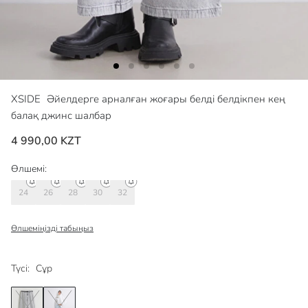
XSIDE
Әйелдерге арналған жоғары белді белдікпен кең
балақ джинс шалбар
4 990,00 KZT
Өлшемі:
24
26
28
30
32
Өлшеміңізді табыңыз
Түсі:
Сұр