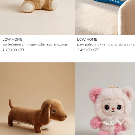
LCW HOME
LCW HOME
аю бейнелі үлпілдек сәби жастықшасы
1 290,00 KZT
3 490,00 KZT