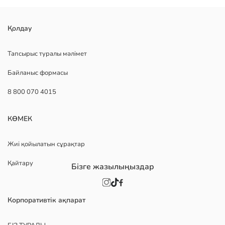
Қолдау
Тапсырыс туралы мәлімет
Байланыс формасы
8 800 070 4015
КӨМЕК
Жиі қойылатын сұрақтар
Қайтару
Бізге жазылыңыздар
Корпоративтік ақпарат