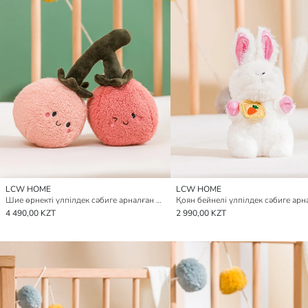
LCW HOME
LCW HOME
Шие өрнекті үлпілдек сәбиге арналған жастықша, 23 см.
4 490,00 KZT
2 990,00 KZT