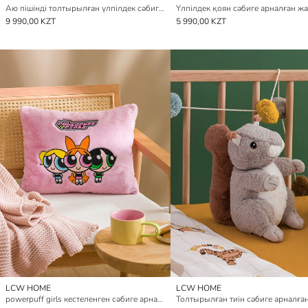
Аю пішінді толтырылған үлпілдек сәбиге арналған жастықша 43 см
9 990,00 KZT
5 990,00 KZT
LCW HOME
LCW HOME
powerpuff girls кестеленген сәбиге арналған жастықша 35x45 см