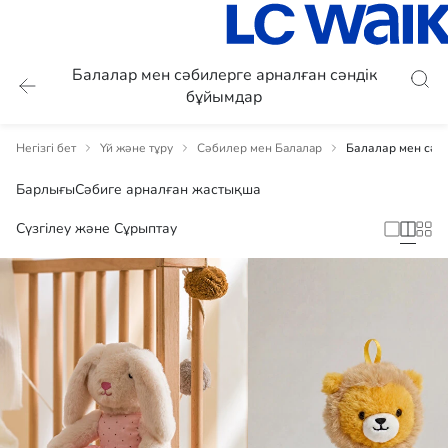
Балалар мен сәбилерге арналған сәндік
бұйымдар
Негізгі бет
Үй және тұру
Сәбилер мен Балалар
Балалар мен сәб
Барлығы
Сәбиге арналған жастықша
Сүзгілеу және Сұрыптау