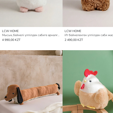
LCW HOME
LCW HOME
Мысық бейнелі үлпілдек сәбиге арналған жастықша 24 см
4 990,00 KZT
2 490,00 KZT