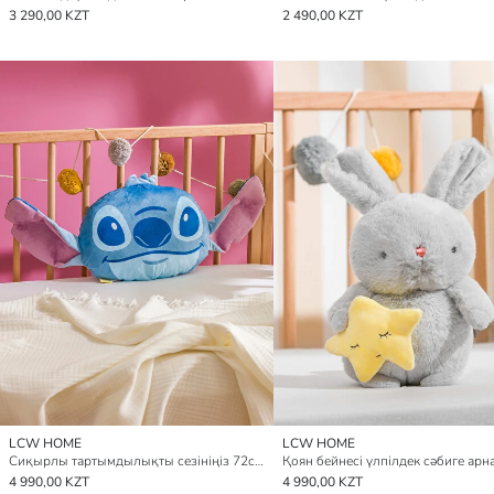
3 290,00 KZT
2 490,00 KZT
LCW HOME
LCW HOME
Сиқырлы тартымдылықты сезініңіз 72см Стич үлпілдек сәндік жастықшасымен.
4 990,00 KZT
4 990,00 KZT