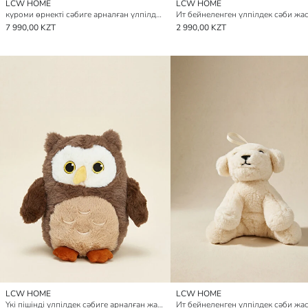
LCW HOME
LCW HOME
куроми өрнекті сәбиге арналған үлпілдек жастықша
7 990,00 KZT
2 990,00 KZT
LCW HOME
LCW HOME
Үкі пішінді үлпілдек сәбиге арналған жастықша