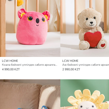
LCW HOME
LCW HOME
Коала бейнелі үлпілдек сәбиге арналған жастықша 20 см
4 990,00 KZT
2 990,00 KZT