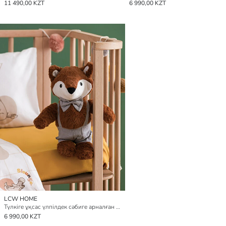
11 490,00 KZT
6 990,00 KZT
LCW HOME
Түлкіге ұқсас үлпілдек сәбиге арналған жастықша 35 см
6 990,00 KZT