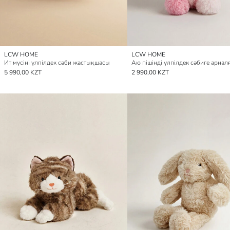
LCW HOME
LCW HOME
Ит мүсіні үлпілдек сәби жастықшасы
5 990,00 KZT
2 990,00 KZT