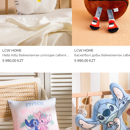
LCW HOME
LCW HOME
Hello kitty бейнеленген үлпілдек сәбиге арналған жастықша 32 см
5 990,00 KZT
5 990,00 KZT