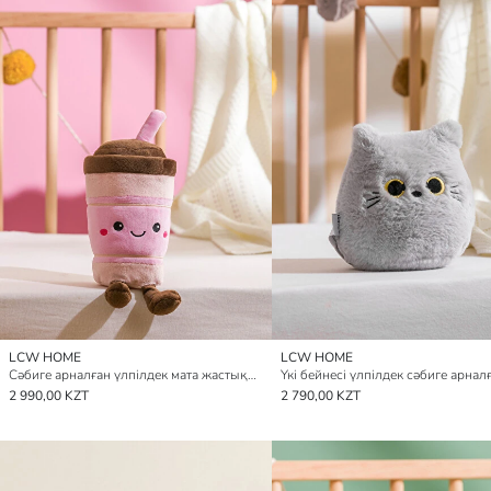
LCW HOME
LCW HOME
Сәбиге арналған үлпілдек мата жастықша 24 см
2 990,00 KZT
2 790,00 KZT