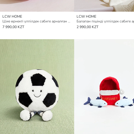
LCW HOME
LCW HOME
Шие өрнекті үлпілдек сәбиге арналған жастықша 26 см
7 990,00 KZT
2 990,00 KZT