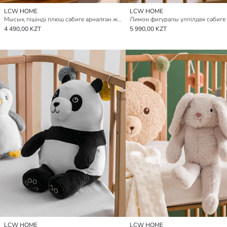
LCW HOME
LCW HOME
Мысық пішінді плюш сәбиге арналған жастықша 20 см
4 490,00 KZT
5 990,00 KZT
LCW HOME
LCW HOME