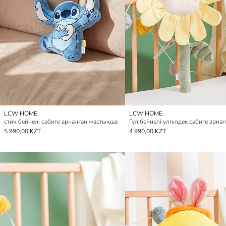
LCW HOME
LCW HOME
стич бейнелі сәбиге арналған жастықша
5 990,00 KZT
4 990,00 KZT