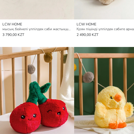
LCW HOME
LCW HOME
мысық бейнелі үлпілдек сәби жастықшасы
3 790,00 KZT
2 490,00 KZT