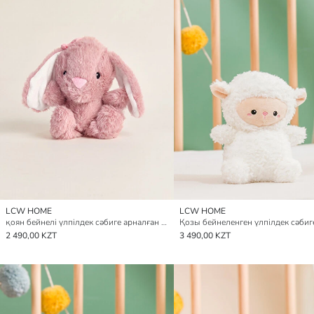
LCW HOME
LCW HOME
қоян бейнелі үлпілдек сәбиге арналған жастықша 23 см
2 490,00 KZT
3 490,00 KZT