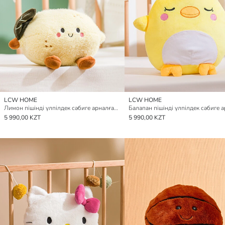
LCW HOME
LCW HOME
Лимон пішінді үлпілдек сәбиге арналған жастықша, 22 см.
5 990,00 KZT
5 990,00 KZT