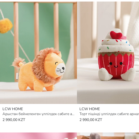
LCW HOME
LCW HOME
Арыстан бейнеленген үлпілдек сәбиге арналған жастықша 15 см
2 990,00 KZT
2 990,00 KZT