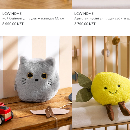
LCW HOME
LCW HOME
қой бейнелі үлпілдек жастықша 55 см
8 990,00 KZT
3 790,00 KZT