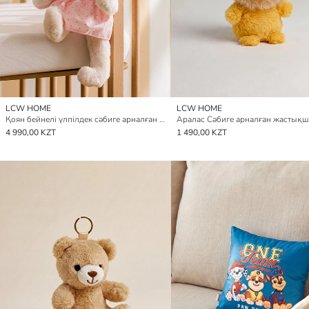
LCW HOME
LCW HOME
Қоян бейнелі үлпілдек сәбиге арналған жастықша 37 см
Аралас Сәбиге арналған жастықш
4 990,00 KZT
1 490,00 KZT