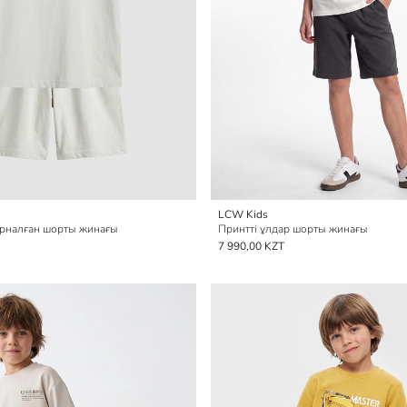
LCW Kids
арналған шорты жинағы
Принтті ұлдар шорты жинағы
7 990,00 KZT