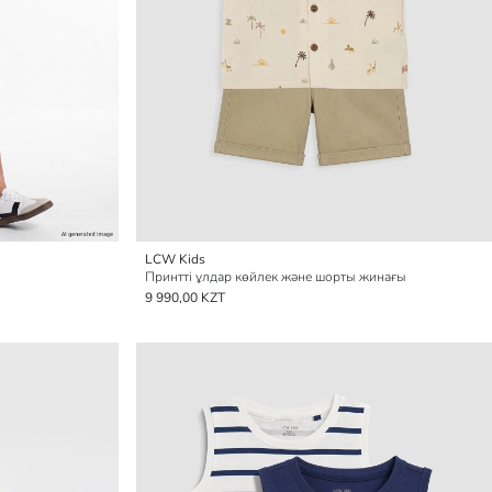
LCW Kids
Принтті ұлдар көйлек және шорты жинағы
9 990,00 KZT