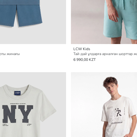
LCW Kids
орты жинағы
Тай-дай ұлдарға арналған шорттар 
6 990,00 KZT