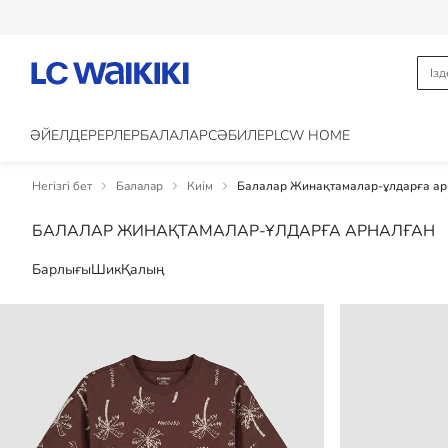
ӘЙЕЛДЕР
ЕРЛЕР
БАЛАЛАР
CӘБИЛЕР
LCW HOME
Негізгі бет
Балалар
Киім
Балалар Жинақтамалар-ұлдарға ар
БАЛАЛАР ЖИНАҚТАМАЛАР-ҰЛДАРҒА АРНАЛҒАН
Барлығы
Шик
Қалың