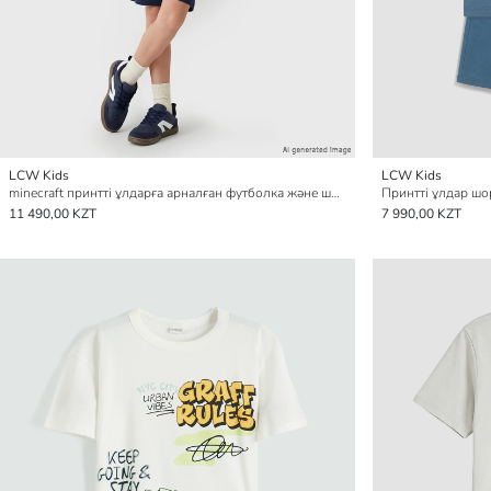
LCW Kids
LCW Kids
minecraft принтті ұлдарға арналған футболка және шорты жинағы
Принтті ұлдар ш
11 490,00 KZT
7 990,00 KZT