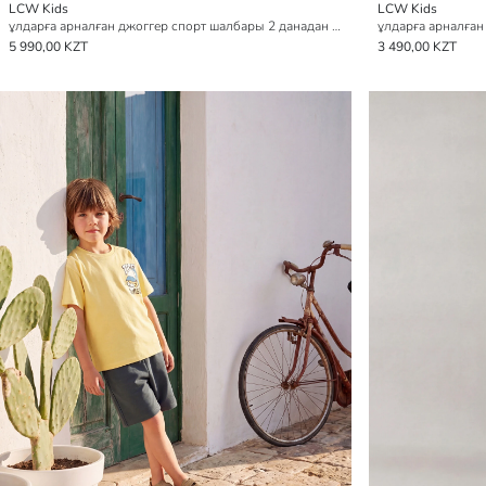
LCW Kids
LCW Kids
ұлдарға арналған джоггер спорт шалбары 2 данадан тұратын pack
5 990,00 KZT
3 490,00 KZT