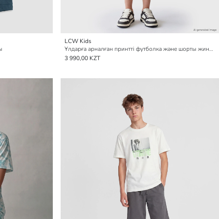
LCW Kids
ы
Ұлдарға арналған принтті футболка және шорты жинақ
3 990,00 KZT