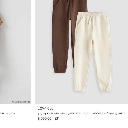
LCW Kids
мен шорты
ұлдарға арналған джоггер спорт шалбары 2 данадан тұратын қаптама
5 990,00 KZT