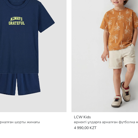
LCW Kids
арналған шорты жинағы
өрнекті ұлдарға арналған футболка 
4 990,00 KZT