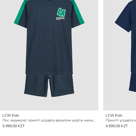
LCW Kids
LCW Kids
Лос-анджелес принтті ұлдарға арналған шорты жинағы
Принтті ұлдарға 
5 990,00 KZT
4 990,00 KZT