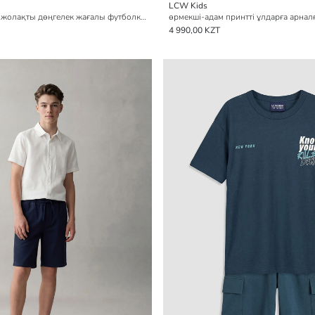
LCW Kids
ұлдарға арналған жолақты дөңгелек жағалы футболка, 2 данадан тұратын pack
4 990,00 KZT