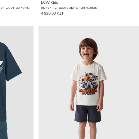
LCW Kids
өрмекші-адам принтті ұлдарға арналған шорттар жинағы
өрнекті ұлдарға арналған жинақ
4 990,00 KZT