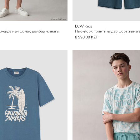
LCW Kids
н жейде мен шолақ шалбар жинағы
Нью-йорк принтті ұлдар шорт жинағ
8 990,00 KZT