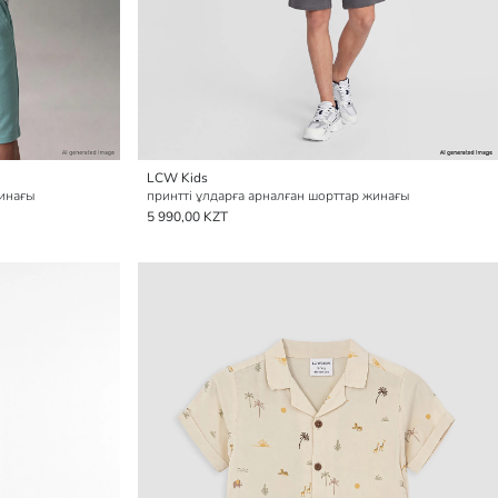
LCW Kids
жинағы
принтті ұлдарға арналған шорттар жинағы
5 990,00 KZT