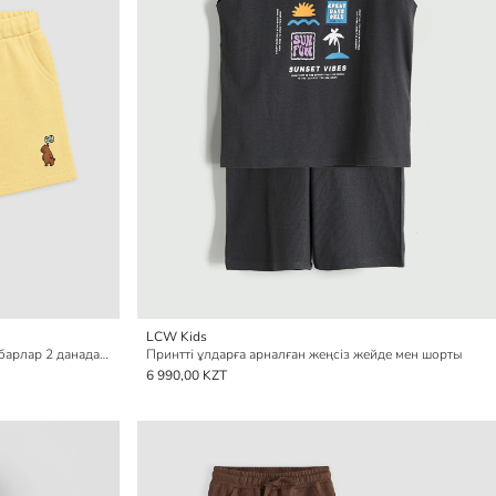
LCW Kids
принтті ұлдарға арналған шолақ шалбарлар 2 данадан тұратын pack
Принтті ұлдарға арналған жеңсіз жейде мен шорты
6 990,00 KZT