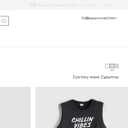
Тапсырыс туралы мәлімет
Pусский
Қазақ
Кіру
Таңдаулылар
Себет
Сүзгілеу және Сұрыптау