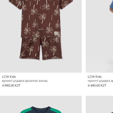
LCW Kids
LCW Kids
өрнекті ұлдарға арналған жинақ
принтті ұлдарға 
4 990,00 KZT
4 490,00 KZT