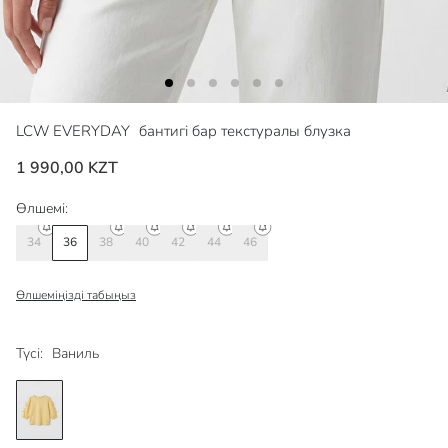
LCW EVERYDAY
бантигі бар текстуралы блузка
1 990,00 KZT
Өлшемі:
34
36
38
40
42
44
46
Өлшеміңізді табыңыз
Түсі:
Ваниль