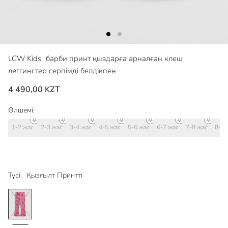
LCW Kids
барби принт қыздарға арналған клеш
леггинстер серпімді белдікпен
4 490,00 KZT
Өлшемі:
1-2 жас
2-3 жас
3-4 жас
4-5 жас
5-6 жас
6-7 жас
7-8 жас
8-9 
Түсі:
Қызғылт Принтті