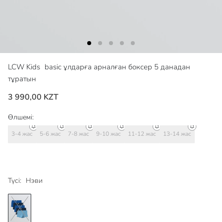
LCW Kids
basic ұлдарға арналған боксер 5 данадан
тұратын
3 990,00 KZT
Өлшемі:
3-4 жас
5-6 жас
7-8 жас
9-10 жас
11-12 жас
13-14 жас
Түсі:
Нэви