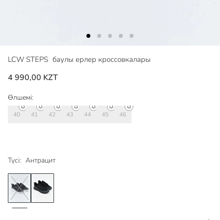
LCW STEPS
баулы ерлер кроссовкалары
4 990,00 KZT
Өлшемі:
40
41
42
43
44
45
46
Түсі:
Антрацит