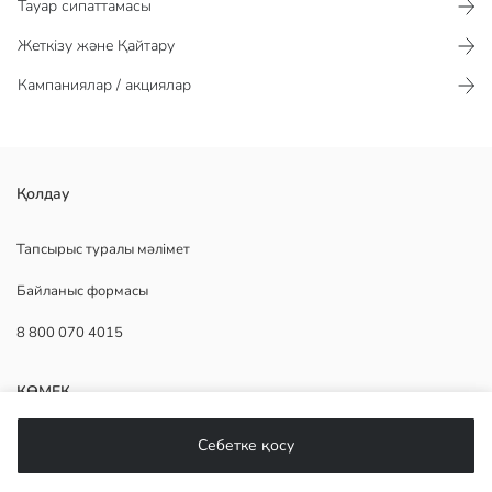
Тауар сипаттамасы​​​​​
Жеткізу және Қайтару
Кампаниялар / акциялар
өрнекті тоқыма матадан жасалған ерлерге арналған баулы
Қолдау
кроссовкалар. көлемді табанымен және өкшеде ілмекпен
жабдықталған.
Тапсырыс туралы мәлімет
Шығу елі:
Байланыс формасы
Сатушы:
Бренд:
8 800 070 4015
жыныс:
Мата:
Жабық аяқ киім стилі:
КӨМЕК
Себетке қосу
Жиі қойылатын сұрақтар
Қайтару