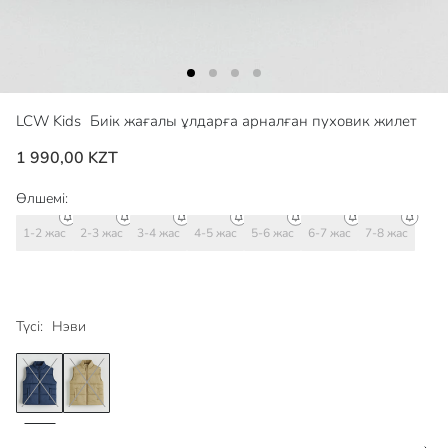
LCW Kids
Биік жағалы ұлдарға арналған пуховик жилет
1 990,00 KZT
Өлшемі:
1-2 жас
2-3 жас
3-4 жас
4-5 жас
5-6 жас
6-7 жас
7-8 жас
Түсі:
Нэви