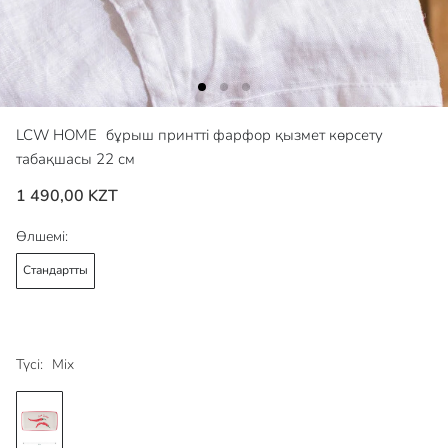
LCW HOME
бұрыш принтті фарфор қызмет көрсету
табақшасы 22 см
1 490,00 KZT
Өлшемі:
Стандартты
Түсі:
Mix