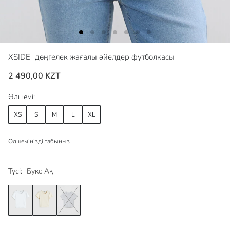
XSIDE
дөңгелек жағалы әйелдер футболкасы
2 490,00 KZT
Өлшемі:
XS
S
M
L
XL
Өлшеміңізді табыңыз
Түсі:
Букс Ақ