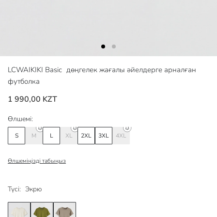
LCWAIKIKI Basic
дөңгелек жағалы әйелдерге арналған
футболка
1 990,00 KZT
Өлшемі:
S
M
L
XL
2XL
3XL
4XL
Өлшеміңізді табыңыз
Түсі:
Экрю