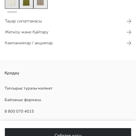
Тауар сипаттамасы​​​​​
Жеткізу және Қайтару
Кампаниялар / акциялар
әйелдерге арналған боди дөңгелек жағалы және қысқа жеңді
Қолдау
болып жасалған. өнім стандартты пішімге ие.
Негізгі Мата:
Тапсырыс туралы мәлімет
Шығу елі:
Байланыс формасы
Сатушы:
Бренд:
8 800 070 4015
жыныс:
Қондырма:
Мата:
КӨМЕК
Себетке қосу