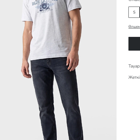
S
Өлшем
Тауар 
Жеткі