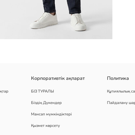
рикотаж матадан жасалған және стандартты пішімді. Алдыңғы жағы
Корпоративтік ақпарат
Политика
қтар
БІЗ ТУРАЛЫ
Құпиялылық са
Біздің Дүкендер
Пайдалану ша
Мансап мүмкіндіктері
Қызмет көрсету