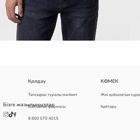
Дөңгелек жағалы және қысқа жеңді ерлерге арналған футболка, т
Қолдау
КӨМЕК
Тапсырыс туралы мәлімет
Жиі қойылатын сұра
Бізге жазылыңыздар
Байланыс формасы
Қайтару
Негізгі Мата:
Шығу елі:
8 800 070 4015
Сатушы:
Бренд:
жыныс:
Қондырма: