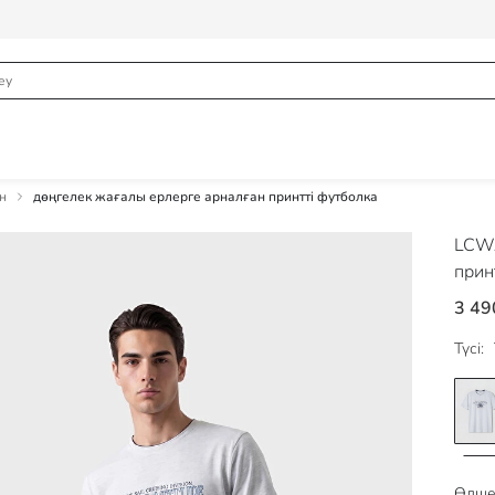
н
дөңгелек жағалы ерлерге арналған принтті футболка
LCWA
прин
3 49
Түсі:
Өлше