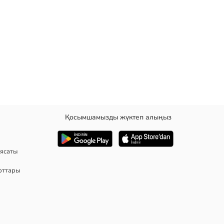
Қосымшамызды жүктеп алыңыз
нда принтті бөлшегі бар.
ясаты
рттары