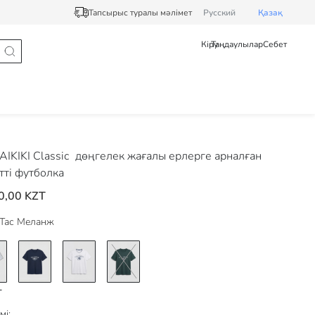
Тапсырыс туралы мәлімет
Pусский
Қазақ
Кіру
Таңдаулылар
Себет
IKIKI Classic
дөңгелек жағалы ерлерге арналған
тті футболка
0,00 KZT
Тас Меланж
мі: