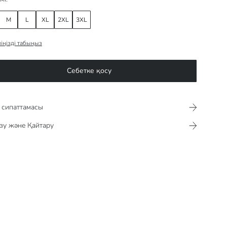
M
L
XL
2XL
3XL
іңізді табыңыз
Себетке қосу
сипаттамасы​​​​​
зу және Қайтару