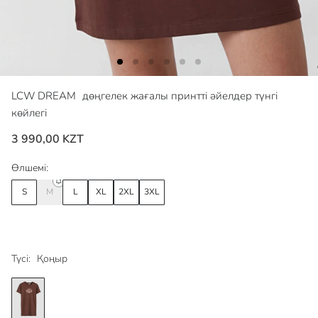
LCW DREAM
дөңгелек жағалы принтті әйелдер түнгі
көйлегі
3 990,00 KZT
Өлшемі:
S
M
L
XL
2XL
3XL
Түсі:
Қоңыр