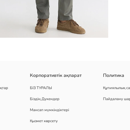
еуде бөлігінде баспа деталі бар және 100% мақта матадан жасалғ
Корпоративтік ақпарат
Политика
қтар
БІЗ ТУРАЛЫ
Құпиялылық са
Біздің Дүкендер
Пайдалану ша
Мансап мүмкіндіктері
Қызмет көрсету