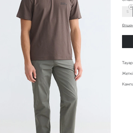
S
Өлшем
Тауар 
Жеткі
Кампа