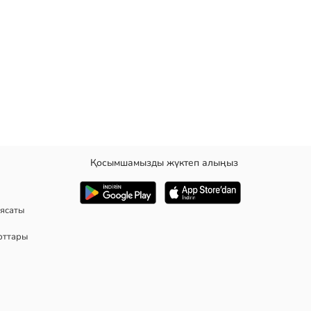
Қосымшамызды жүктеп алыңыз
ан.
ясаты
рттары