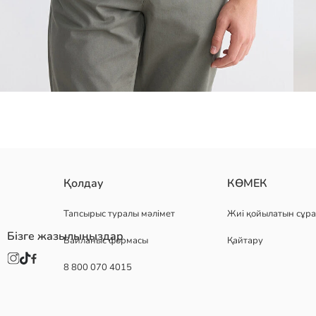
дөңгелек жағалы және қысқа жеңді ерлерге арналған футболка, к
Қолдау
КӨМЕК
Тапсырыс туралы мәлімет
Жиі қойылатын сұра
Бізге жазылыңыздар
Байланыс формасы
Қайтару
Негізгі Мата:
Шығу елі:
8 800 070 4015
Сатушы:
Бренд:
жыныс:
Қондырма: