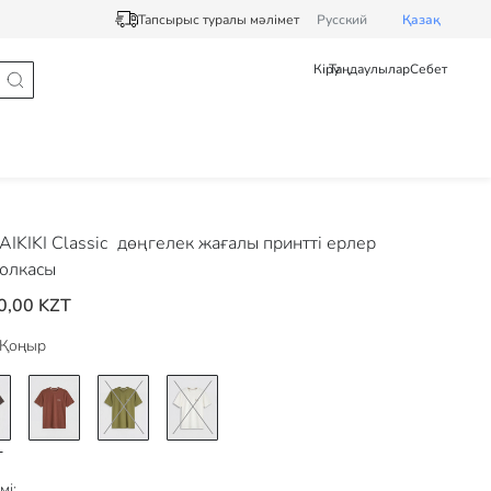
Тапсырыс туралы мәлімет
Pусский
Қазақ
Кіру
Таңдаулылар
Себет
IKIKI Classic
дөңгелек жағалы принтті ерлер
олкасы
0,00 KZT
Қоңыр
мі: