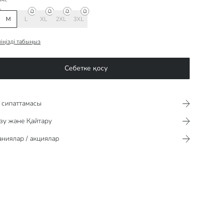
M
L
XL
2XL
3XL
іңізді табыңыз
Себетке қосу
сипаттамасы​​​​​
зу және Қайтару
ниялар / акциялар