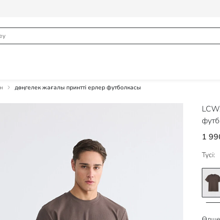
н
дөңгелек жағалы принтті ерлер футболкасы
LCWA
футб
1 99
Түсі:
Өлше