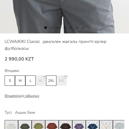
LCWAIKIKI Classic
дөңгелек жағалы принтті ерлер
футболкасы
2 990,00 KZT
Өлшемі:
S
M
L
XL
2XL
3XL
Өлшеміңізді табыңыз
Түсі:
Ашық Беж