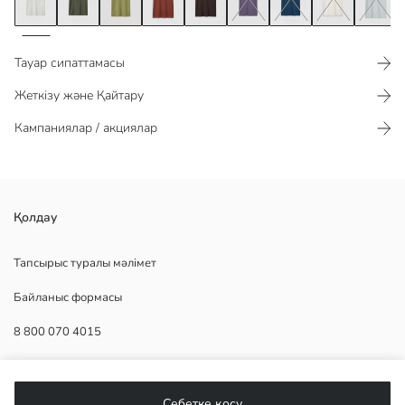
Тауар сипаттамасы​​​​​
Жеткізу және Қайтару
Кампаниялар / акциялар
интерлок матасынан тігілген, дөңгелек жағалы және қысқа жеңді
Қолдау
ерлерге арналған футболка. алдыңғы бөлігінде өрнек деталі бар.
Тапсырыс туралы мәлімет
Байланыс формасы
Негізгі Мата:
8 800 070 4015
Шығу елі:
Сатушы:
Бренд:
КӨМЕК
жыныс:
Себетке қосу