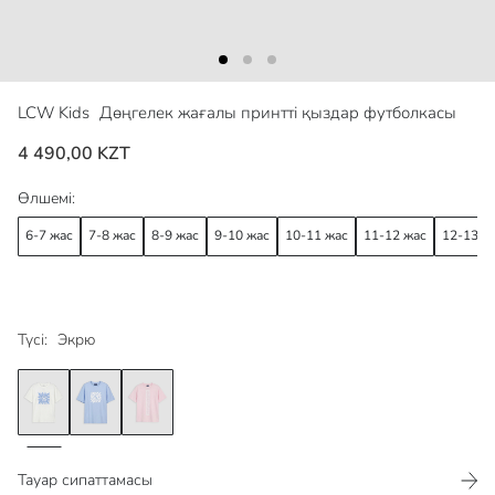
LCW Kids
Дөңгелек жағалы принтті қыздар футболкасы
4 490,00 KZT
Өлшемі:
6-7 жас
7-8 жас
8-9 жас
9-10 жас
10-11 жас
11-12 жас
12-13 ж
Түсі:
Экрю
Тауар сипаттамасы​​​​​