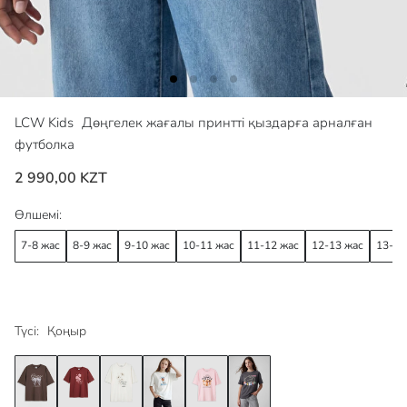
LCW Kids
Дөңгелек жағалы принтті қыздарға арналған
футболка
2 990,00 KZT
Өлшемі:
7-8 жас
8-9 жас
9-10 жас
10-11 жас
11-12 жас
12-13 жас
13-14
Түсі:
Қоңыр