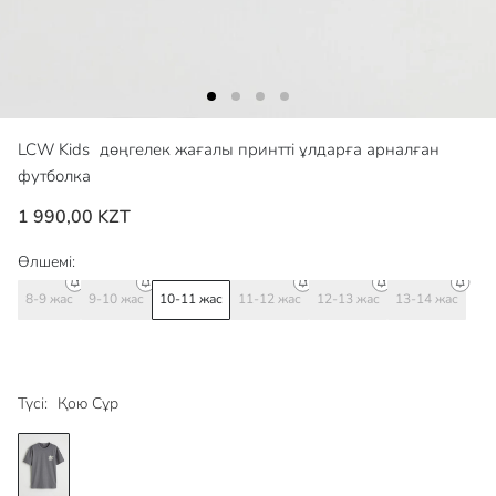
LCW Kids
дөңгелек жағалы принтті ұлдарға арналған
футболка
1 990,00 KZT
Өлшемі:
8-9 жас
9-10 жас
10-11 жас
11-12 жас
12-13 жас
13-14 жас
Түсі:
Қою Сұр