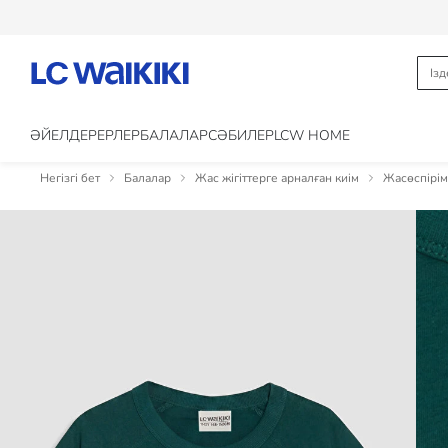
ӘЙЕЛДЕР
ЕРЛЕР
БАЛАЛАР
CӘБИЛЕР
LCW HOME
Негізгі бет
Балалар
Жас жігіттерге арналған киім
Жасөспірім