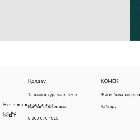
дөңгелек жағалы, қысқа жеңді ұлдарға арналған футболка, 100% ма
Қолдау
КӨМЕК
Негізгі Мата:
Шығу елі:
Тапсырыс туралы мәлімет
Жиі қойылатын сұра
Сатушы:
Бізге жазылыңыздар
Байланыс формасы
Қайтару
Бренд:
жыныс:
8 800 070 4015
Қондырма:
Мата:
Қалыңдығы: