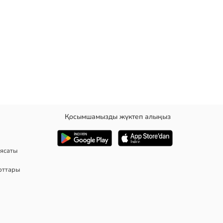
Қосымшамызды жүктеп алыңыз
мкерілген.
ясаты
рттары