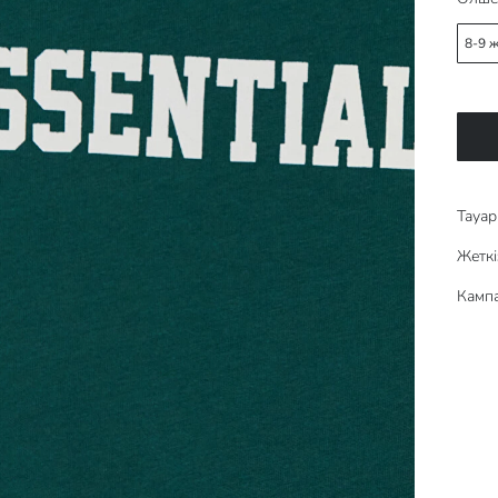
8-9 
Тауар 
Жеткі
Кампа