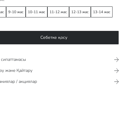
жас
9-10 жас
10-11 жас
11-12 жас
12-13 жас
13-14 жас
Себетке қосу
сипаттамасы​​​​​
зу және Қайтару
ниялар / акциялар