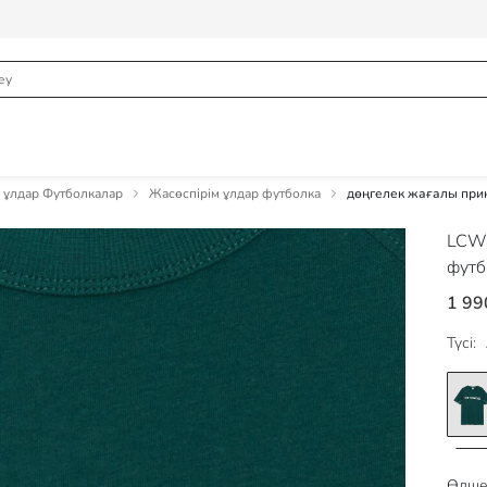
 ұлдар Футболкалар
Жасөспірім ұлдар футболка
дөңгелек жағалы прин
LCW
футб
1 99
Түсі:
Өлше