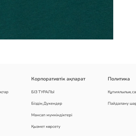
қта трикотаж матасынан тігілген. алдыңғы бөлігі принтті, жеңі кө
Корпоративтік ақпарат
Политика
қтар
БІЗ ТУРАЛЫ
Құпиялылық са
Біздің Дүкендер
Пайдалану ша
Мансап мүмкіндіктері
Қызмет көрсету