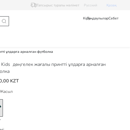
Тапсырыс туралы мәлімет
Pусский
Қазақ
Кіру
Таңдаулылар
Себет
тті ұлдарға арналған футболка
 Kids
дөңгелек жағалы принтті ұлдарға арналған
олка
0,00 KZT
Жасыл
мі: