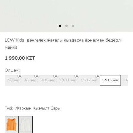
LCW Kids
дөңгелек жағалы қыздарға арналған бедерлі
майка
1 990,00 KZT
Өлшемі:
7-8 жас
8-9 жас
9-10 жас
10-11 жас
11-12 жас
12-13 жас
13-14
Түсі:
Жарқын Қызғылт Сары