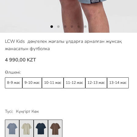
LCW Kids
дөңгелек жағалы ұлдарға арналған жұмсақ
жанасатын футболка
4 990,00 KZT
Өлшемі:
8-9 жас
9-10 жас
10-11 жас
11-12 жас
12-13 жас
13-14 жас
Түсі:
Күңгірт Көк