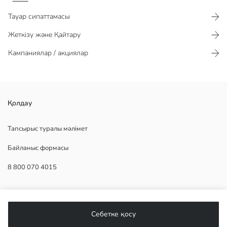
Тауар сипаттамасы​​​​​
Жеткізу және Қайтару
Кампаниялар / акциялар
дөңгелек жағалы және жеңсіз көйлек, үстіңгі бөлігі жолақты
Қолдау
өрнекті, белі бүрмеленген бөлшекті және асимметриялы етекті
Тапсырыс туралы мәлімет
Байланыс формасы
2.Мата:
8 800 070 4015
Негізгі Мата:
Шығу елі:
Сатушы:
КӨМЕК
Бренд:
жыныс:
Себетке қосу
Қондырма:
Жиі қойылатын сұрақтар