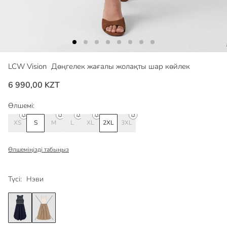
LCW Vision
Дөңгелек жағалы жолақты шар көйлек
6 990,00 KZT
Өлшемі:
XS
S
M
L
XL
2XL
3XL
Өлшеміңізді табыңыз
Түсі:
Нэви