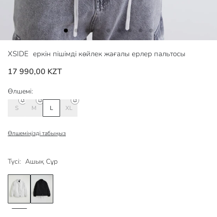
XSIDE
еркін пішімді көйлек жағалы ерлер пальтосы
17 990,00 KZT
Өлшемі:
S
M
L
XL
Өлшеміңізді табыңыз
Түсі:
Ашық Сұр