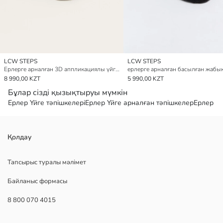
LCW STEPS
LCW STEPS
Ерлерге арналған 3D аппликациялы үйге арналған тәпішкелер
8 990,00 KZT
5 990,00 KZT
Бұлар сізді қызықтыруы мүмкін
Ерлер Үйге тәпішкелері
Ерлер Үйге арналған тәпішкелер
Ерлер Жү
Қолдау
Тапсырыс туралы мәлімет
Байланыс формасы
8 800 070 4015