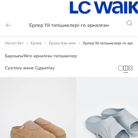
Ерлер Үй тәпішкелері-ге арналған
Негізгі бет
Ерлер
Ерлер Аяқ киім
Ерлер Үй тәпішкелері-ге арна
Барлығы
Үйге арналған тәпішкелер
Сүзгілеу және Сұрыптау