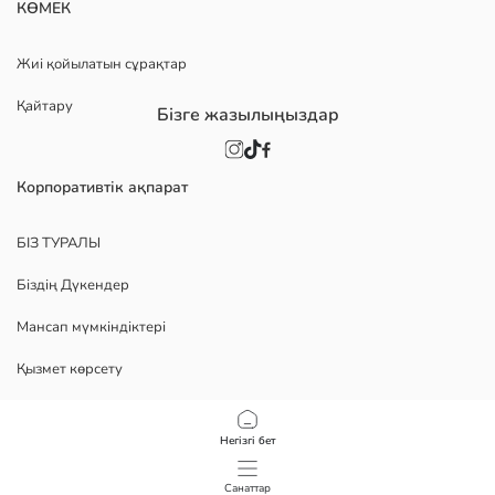
КӨМЕК
Жиі қойылатын сұрақтар
Қайтару
Бізге жазылыңыздар
Корпоративтік ақпарат
БІЗ ТУРАЛЫ
Біздің Дүкендер
Мансап мүмкіндіктері
Қызмет көрсету
Политика
Негізгі бет
Құпиялылық саясаты
Санаттар