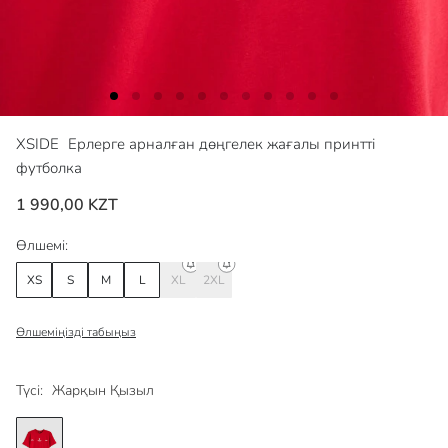
XSIDE
Ерлерге арналған дөңгелек жағалы принтті
футболка
1 990,00 KZT
Өлшемі:
XS
S
M
L
XL
2XL
Өлшеміңізді табыңыз
Түсі:
Жарқын Қызыл