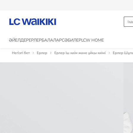
ӘЙЕЛДЕР
ЕРЛЕР
БАЛАЛАР
CӘБИЛЕР
LCW HOME
Негізгі бет
Ерлер
Ерлер Іш киім және ұйқы киімі
Ерлер Шұлы