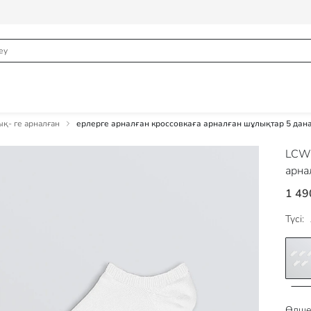
қ- ге арналған
ерлерге арналған кроссовкаға арналған шұлықтар 5 дана
LCW
арна
1 49
Түсі:
Өлше