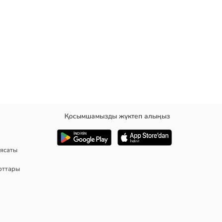
Қосымшамызды жүктеп алыңыз
ясаты
рттары