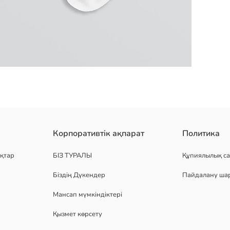
 қаптамада ұсынылады, икемді мақта қоспасынан жасалған.
Корпоративтік ақпарат
Политика
қтар
БІЗ ТУРАЛЫ
Құпиялылық са
Біздің Дүкендер
Пайдалану ша
Мансап мүмкіндіктері
Қызмет көрсету