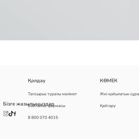
Жай ерлерге арналған кроссовка шұлықтары бес данадан тұратын
Қолдау
КӨМЕК
Негізгі Мата White:
Шығу елі:
Тапсырыс туралы мәлімет
Жиі қойылатын сұра
Сатушы:
Бізге жазылыңыздар
Байланыс формасы
Қайтару
Бренд:
жыныс:
8 800 070 4015
Қалыңдығы:
Қаптама құрамы: