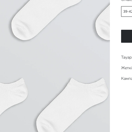
39-4
Тауар 
Жеткі
Кампа