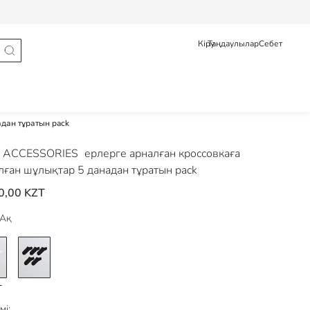
Тапсырыс туралы мәлімет
Pусский
Қазақ
Кіру
Таңдаулылар
Себет
дан тұратын pack
 ACCESSORIES
ерлерге арналған кроссовкаға
лған шұлықтар 5 данадан тұратын pack
0,00 KZT
Ақ
мі: