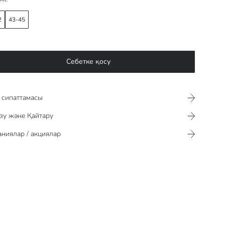
2
43-45
Себетке қосу
сипаттамасы​​​​​
зу және Қайтару
ниялар / акциялар