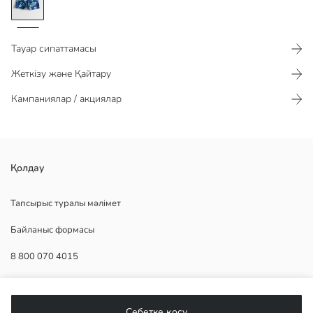
Тауар сипаттамасы​​​​​
Жеткізу және Қайтару
Кампаниялар / акциялар
ол серпімді белдік ретінде жасалған және микрофибра матадан
Қолдау
тігілген. ол қысқа ұзындықта және өрнекті
Тапсырыс туралы мәлімет
Байланыс формасы
Астары:
8 800 070 4015
Негізгі Мата:
Шығу елі:
Сатушы:
КӨМЕК
Бренд:
Себетке қосу