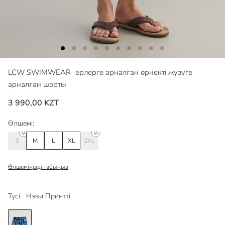
LCW SWIMWEAR
ерлерге арналған өрнекті жүзуге
арналған шорты
3 990,00 KZT
Өлшемі:
S
M
L
XL
2XL
Өлшеміңізді табыңыз
Түсі:
Нэви Принтті