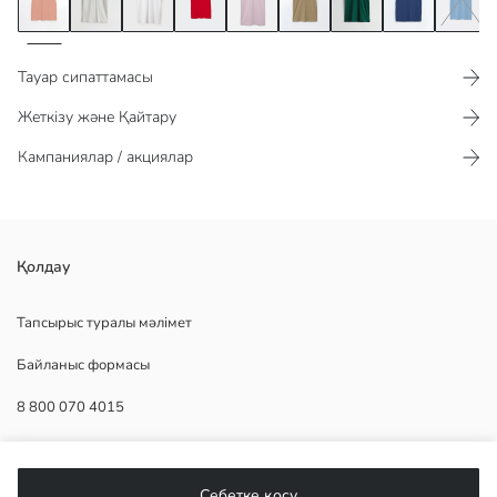
Тауар сипаттамасы​​​​​
Жеткізу және Қайтару
Кампаниялар / акциялар
ерлерге арналған поло жағалы және қысқа жеңді футболка,
Қолдау
100% мақта пике матасынан жасалған. түймелі жабылу.
Тапсырыс туралы мәлімет
Байланыс формасы
Негізгі Мата:
8 800 070 4015
Шығу елі:
Сатушы:
Бренд:
КӨМЕК
жыныс:
Себетке қосу