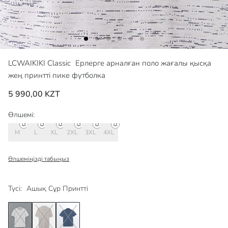
LCWAIKIKI Classic
Ерлерге арналған поло жағалы қысқа
жең принтті пике футболка
5 990,00 KZT
Өлшемі:
M
L
XL
2XL
3XL
4XL
Өлшеміңізді табыңыз
Түсі:
Ашық Сұр Принтті