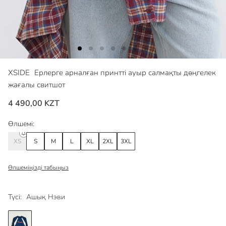
XSIDE
Ерлерге арналған принтті ауыр салмақты дөңгелек
жағалы свитшот
4 490,00 KZT
Өлшемі:
XS
S
M
L
XL
2XL
3XL
Өлшеміңізді табыңыз
Түсі:
Ашық Нэви