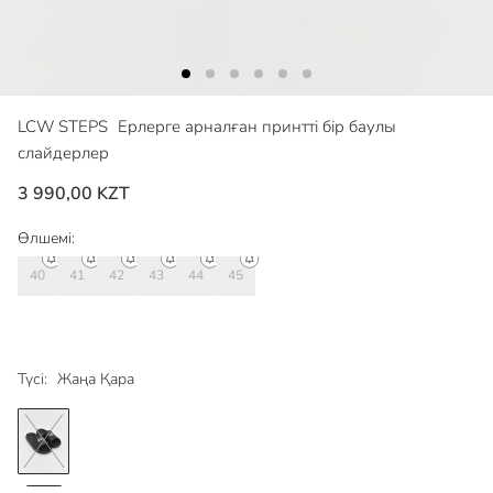
LCW STEPS
Ерлерге арналған принтті бір баулы
слайдерлер
3 990,00 KZT
Өлшемі:
40
41
42
43
44
45
Түсі:
Жаңа Қара