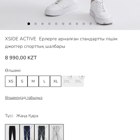
XSIDE ACTIVE
Ерлерге арналған стандартты пішім
джоггер спорттық шалбары
8 990,00 KZT
Өлшемі:
XS
S
M
L
XL
2XL
3XL
Өлшеміңізді табыңыз
Түсі:
Жаңа Қара