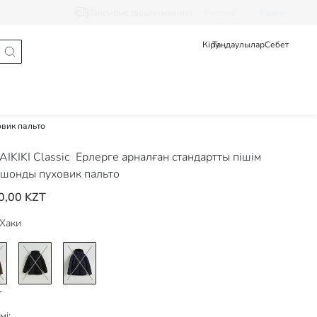
Тапсырыс туралы мәлімет
Pусский
Қазақ
Кіру
Таңдаулылар
Себет
овик пальто
IKIKI Classic
Ерлерге арналған стандартты пішім
шонды пуховик пальто
0,00 KZT
Хаки
мі: