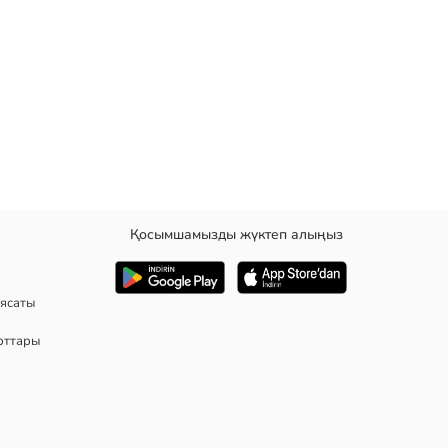
Қосымшамызды жүктеп алыңыз
алары және бүйір қалталары бар
ясаты
рттары