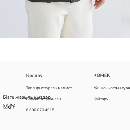
ерлерге арналған капюшоны және биік жағалы, сыдырма және түй
Қолдау
КӨМЕК
Тапсырыс туралы мәлімет
Жиі қойылатын сұра
Бізге жазылыңыздар
Байланыс формасы
Қайтару
1.Астары:
2.Астары:
8 800 070 4015
Айшықтау:
Негізгі Мата:
Шығу елі:
Сатушы: