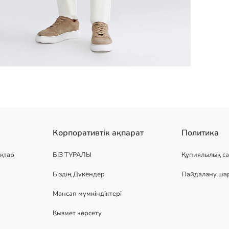
мелі пуховик пальто ұзын жеңді пальтода сыдырмалы кеуде қалт
Корпоративтік ақпарат
Политика
қтар
БІЗ ТУРАЛЫ
Құпиялылық са
Біздің Дүкендер
Пайдалану ша
Мансап мүмкіндіктері
Қызмет көрсету