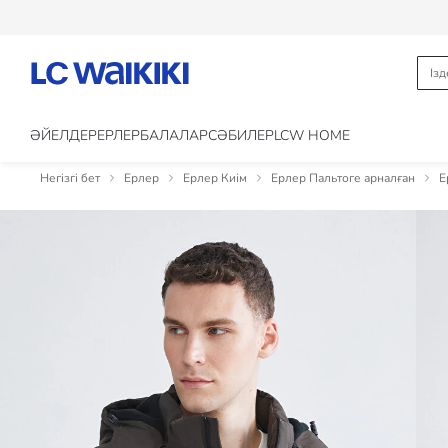
ӘЙЕЛДЕР
ЕРЛЕР
БАЛАЛАР
CӘБИЛЕР
LCW HOME
Негізгі бет
Ерлер
Ерлер Киім
Ерлер Пальтоге арналған
Е