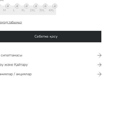
M
L
XL
2XL
3XL
4XL
іңізді табыңыз
Себетке қосу
сипаттамасы​​​​​
зу және Қайтару
ниялар / акциялар