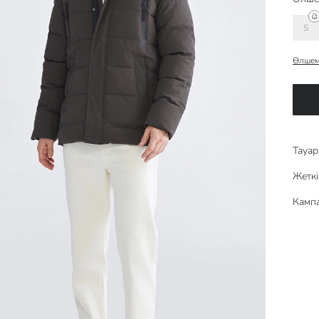
S
Өлшем
Тауар 
Жеткі
Кампа