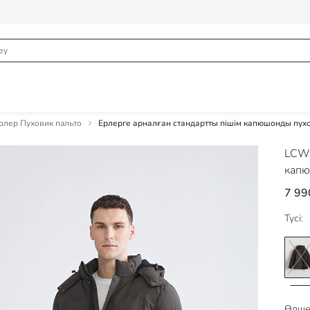
рлер Пуховик пальто
Ерлерге арналған стандартты пішім капюшонды пух
LCWA
капю
7 99
Түсі:
Өлше