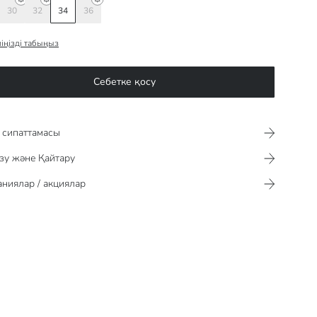
30
32
34
36
іңізді табыңыз
Себетке қосу
сипаттамасы​​​​​
зу және Қайтару
ниялар / акциялар