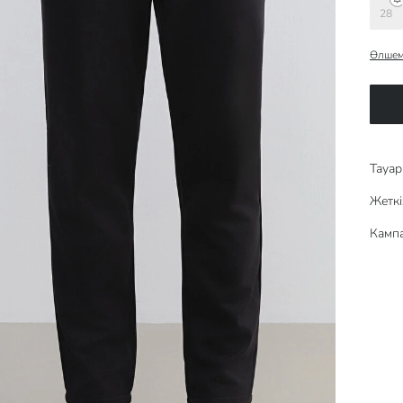
28
Өлшем
Тауар 
Жеткі
Кампа