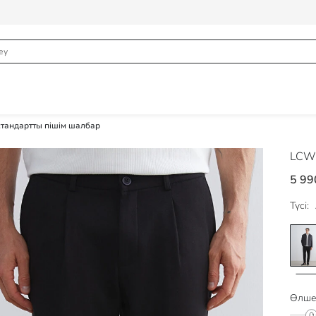
стандартты пішім шалбар
LCW 
5 99
Түсі:
Өлше