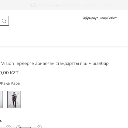
Тапсырыс туралы мәлімет
Pусский
Қазақ
Кіру
Таңдаулылар
Себет
Vision
ерлерге арналған стандартты пішім шалбар
0,00 KZT
Жаңа Қара
мі: