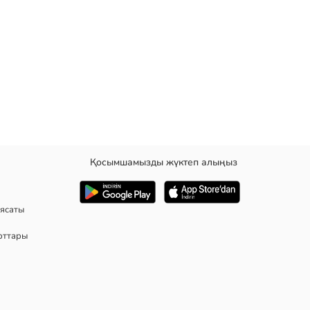
Қосымшамызды жүктеп алыңыз
ы тобыққа дейін
ясаты
рттары