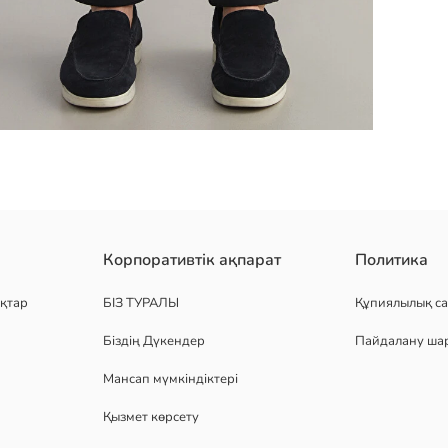
ен алдыңғы бөлігі қатпарлы, жанында қалталары бар және ұзындығ
Корпоративтік ақпарат
Политика
қтар
БІЗ ТУРАЛЫ
Құпиялылық са
Біздің Дүкендер
Пайдалану ша
Мансап мүмкіндіктері
Қызмет көрсету