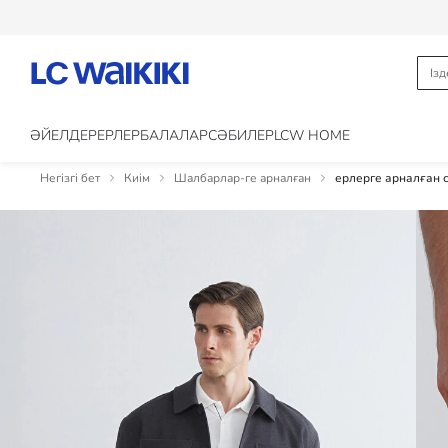
ӘЙЕЛДЕР
ЕРЛЕР
БАЛАЛАР
CӘБИЛЕР
LCW HOME
Негізгі бет
Киім
Шалбарлар-ге арналған
ерлерге арналған 