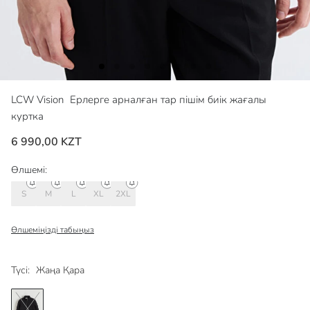
LCW Vision
Ерлерге арналған тар пішім биік жағалы
куртка
6 990,00 KZT
Өлшемі:
S
M
L
XL
2XL
Өлшеміңізді табыңыз
Түсі:
Жаңа Қара